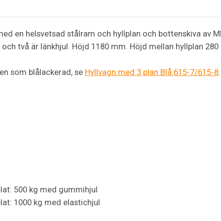
med en helsvetsad stålram och hyllplan och bottenskiva av M
 och två är länkhjul. Höjd 1180 mm. Höjd mellan hyllplan 28
även som blålackerad, se
Hyllvagn med 3 plan Blå 615-7/615-8
.
elat: 500 kg med gummihjul
lat: 1000 kg med elastichjul