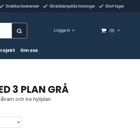
Snabba leveranser
Skräddarsydda lösningar
Stort lager
Logga in
(0)
rojekt
Om oss
D 3 PLAN GRÅ
ålram och tre hyllplan.