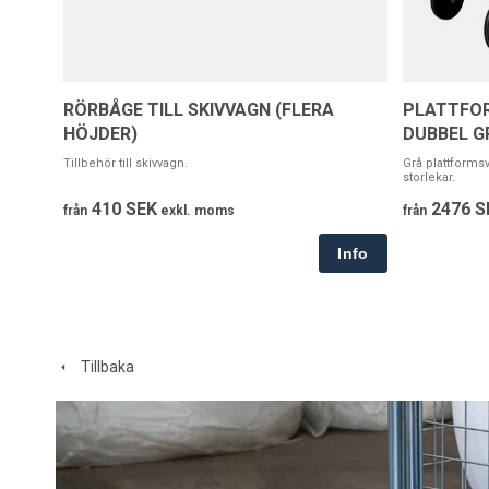
RÖRBÅGE TILL SKIVVAGN (FLERA
PLATTFO
HÖJDER)
DUBBEL G
Tillbehör till skivvagn.
Grå plattformsv
storlekar.
410 SEK
2476 S
från
exkl. moms
från
Tillbaka