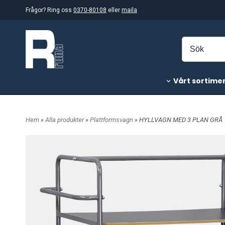
Frågor? Ring oss
0370-80108
eller
maila
Vårt sortime
Hem
»
Alla produkter
»
Plattformsvagn
» HYLLVAGN MED 3 PLAN GRÅ