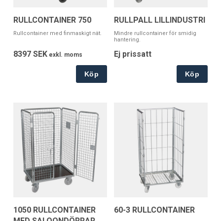
RULLCONTAINER 750
RULLPALL LILLINDUSTRI
Rullcontainer med finmaskigt nät.
Mindre rullcontainer för smidig
hantering.
8397 SEK
Ej prissatt
exkl. moms
Köp
Köp
1050 RULLCONTAINER
60-3 RULLCONTAINER
MED SALOONDÖRRAR