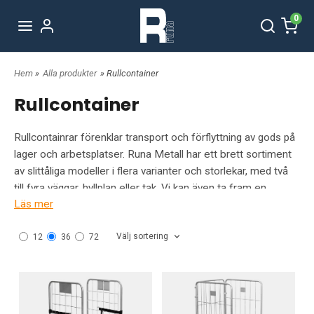
0
Hem
»
Alla produkter
» Rullcontainer
Rullcontainer
Rullcontainrar förenklar transport och förflyttning av gods på
lager och arbetsplatser. Runa Metall har ett brett sortiment
av slittåliga modeller i flera varianter och storlekar, med två
till fyra väggar, hyllplan eller tak. Vi kan även ta fram en
Läs mer
rullcontainer utifrån särskilda önskemål och krav om ni
behöver en specialanpassad lösning.
Välj sortering
12
36
72