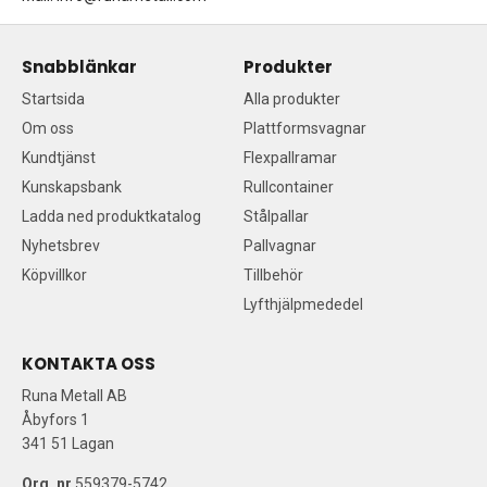
Snabblänkar
Produkter
Startsida
Alla produkter
Om oss
Plattformsvagnar
Kundtjänst
Flexpallramar
Kunskapsbank
Rullcontainer
Ladda ned produktkatalog
Stålpallar
Nyhetsbrev
Pallvagnar
Köpvillkor
Tillbehör
Lyfthjälpmededel
KONTAKTA OSS
Runa Metall AB
Åbyfors 1
341 51 Lagan
Org. nr
559379-5742