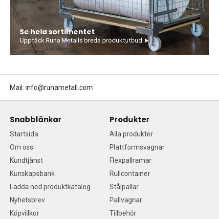
Se hela sortimentet
Upptäck Runa Metalls breda produktutbud ►
Mail:
info@runametall.com
Snabblänkar
Produkter
Startsida
Alla produkter
Om oss
Plattformsvagnar
Kundtjänst
Flexpallramar
Kunskapsbank
Rullcontainer
Ladda ned produktkatalog
Stålpallar
Nyhetsbrev
Pallvagnar
Köpvillkor
Tillbehör